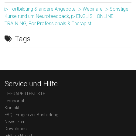
▷ Fortbildung & andere Angebote
,
▷ Webinare
,
▷ Sonstige
Kurse rund um Neurofeedback
,
▷ ENGLISH ONLINE
TRAINING
,
For Professionals & Therapist
Tags
Service und Hilfe
THERAPEUTENLISTE
Lernportal
Kontakt
FAQ - Fragen zur Ausbildung
Newsletter
Downloads
IFEN zertifiziert