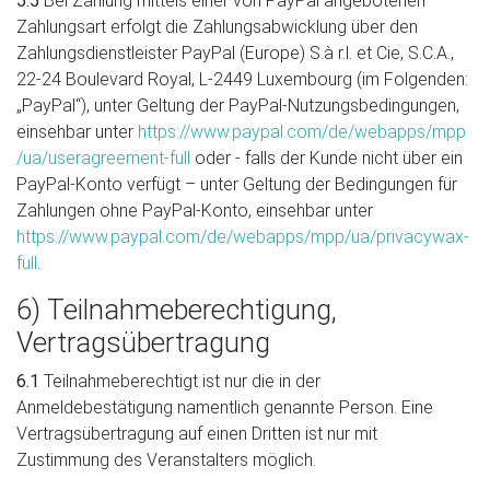
5.5
Bei Zahlung mittels einer von PayPal angebotenen
Zahlungsart erfolgt die Zahlungsabwicklung über den
Zahlungsdienstleister PayPal (Europe) S.à r.l. et Cie, S.C.A.,
22-24 Boulevard Royal, L-2449 Luxembourg (im Folgenden:
„PayPal“), unter Geltung der PayPal-Nutzungsbedingungen,
einsehbar unter
https://www.paypal.com
/de
/webapps
/mpp
/ua
/useragreement-full
oder - falls der Kunde nicht über ein
PayPal-Konto verfügt – unter Geltung der Bedingungen für
Zahlungen ohne PayPal-Konto, einsehbar unter
https://www.paypal.com
/de
/webapps
/mpp
/ua
/privacywax-
full
.
6) Teilnahmeberechtigung,
Vertragsübertragung
6.1
Teilnahmeberechtigt ist nur die in der
Anmeldebestätigung namentlich genannte Person. Eine
Vertragsübertragung auf einen Dritten ist nur mit
Zustimmung des Veranstalters möglich.